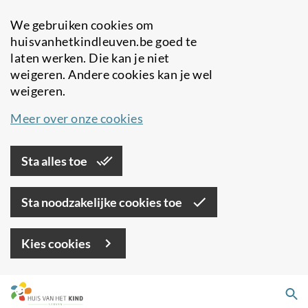
We gebruiken cookies om
huisvanhetkindleuven.be goed te
laten werken. Die kan je niet
weigeren. Andere cookies kan je wel
weigeren.
Meer over onze cookies
Sta alles toe
Sta noodzakelijke cookies toe
Kies cookies
Overslaan
Zo
en