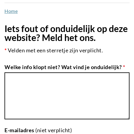
naar
Home
de
inhoud
Iets fout of onduidelijk op deze
gaan
website? Meld het ons.
*
Velden met een sterretje zijn verplicht.
Welke info klopt niet? Wat vind je onduidelijk?
*
E-mailadres
(niet verplicht)